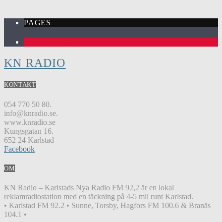
PAGES
1
KN RADIO
KONTAKT
054 770 50 80.
info@knradio.se.
www.knradio.se
Kungsgatan 16.
652 24 Karlstad
Facebook
OM
KN Radio – Karlstads Nya Radio FM 92,2 är en lokal
reklamradiostation med en täckning på 4-5 mil runt Karlstad.
• Karlstad FM 92.2 • Sunne, Torsby, Hagfors FM 100.6 & Branäs
104.1 •