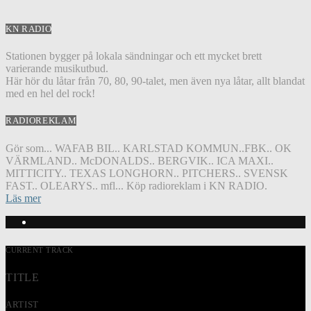
KN RADIO
Stationen bygger på lokala sändningar och ett mycket brett
varierande musikutbud.
Här hör du låtar från 70, 80, 90-talet, men även nya låtar, allt blandat
med en hel del rock!
RADIOREKLAM
Gör som... WAFAB BIL.. KARLSTAD KOMMUN..FBK.. OK
VÄRMLAND.. McDONALDS.. BERGVIK.. ICA MAXI..
MITTICITY.. TEXAS LONGHORN.. PITCHERS.. SVENSK
FAST.. OLEARYS.. mfl... Köp radioreklam i KN RADIO.
Läs mer
CURRENT TRACK
TITLE
ARTIST