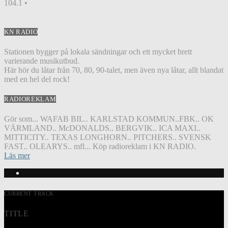
104.1 •
KN RADIO
Stationen bygger på lokala sändningar och ett mycket brett
varierande musikutbud.
Här hör du låtar från 70, 80, 90-talet, men även nya låtar, allt blandat
med en hel del rock!
RADIOREKLAM
Gör som... WAFAB BIL.. KARLSTAD KOMMUN..FBK.. OK
VÄRMLAND.. McDONALDS.. BERGVIK.. ICA MAXI..
MITTICITY.. TEXAS LONGHORN.. PITCHERS.. SVENSK
FAST.. OLEARYS.. mfl... Köp radioreklam i KN RADIO.
Läs mer
CURRENT TRACK
TITLE