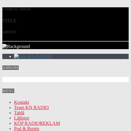
CURRENT TRACK
TITLE
ARTIST
KN RADIO
ANNONS
MENU
Kontakt
Team KN RADIO
Tablå
Låtlistor
KÖP RADIOREKLAM
Pod & Repris