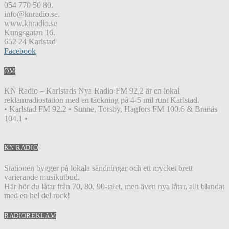
054 770 50 80.
info@knradio.se.
www.knradio.se
Kungsgatan 16.
652 24 Karlstad
Facebook
OM
KN Radio – Karlstads Nya Radio FM 92,2 är en lokal
reklamradiostation med en täckning på 4-5 mil runt Karlstad.
• Karlstad FM 92.2 • Sunne, Torsby, Hagfors FM 100.6 & Branäs
104.1 •
KN RADIO
Stationen bygger på lokala sändningar och ett mycket brett
varierande musikutbud.
Här hör du låtar från 70, 80, 90-talet, men även nya låtar, allt blandat
med en hel del rock!
RADIOREKLAM