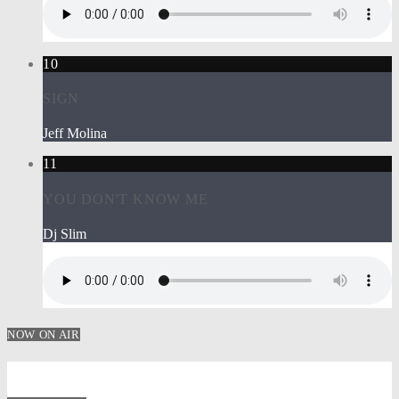
10
SIGN
Jeff Molina
11
YOU DON'T KNOW ME
Dj Slim
NOW ON AIR