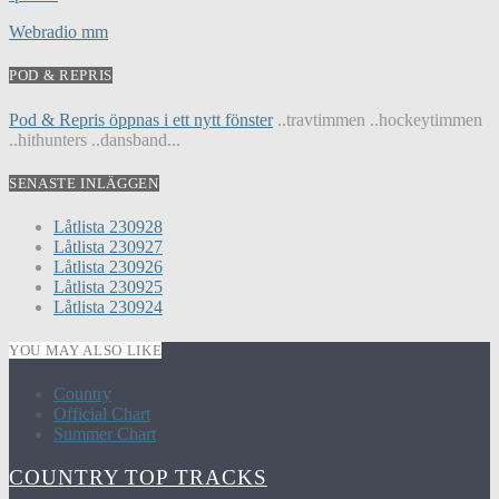
Webradio mm
POD & REPRIS
Pod & Repris öppnas i ett nytt fönster
..travtimmen ..hockeytimmen
..hithunters ..dansband...
SENASTE INLÄGGEN
Låtlista 230928
Låtlista 230927
Låtlista 230926
Låtlista 230925
Låtlista 230924
YOU MAY ALSO LIKE
Country
Official Chart
Summer Chart
COUNTRY TOP TRACKS