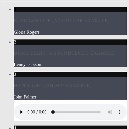
1
BLACK&WHITE [A YOUTUBE EXAMPLE]
Gloria Rogers
2
DISCO BEATS [A SOUNDCLOUD EXAMPLE]
Lenny Jackson
3
HAPPY GIRL [AN MP3 EXAMPLE]
John Palmer
4