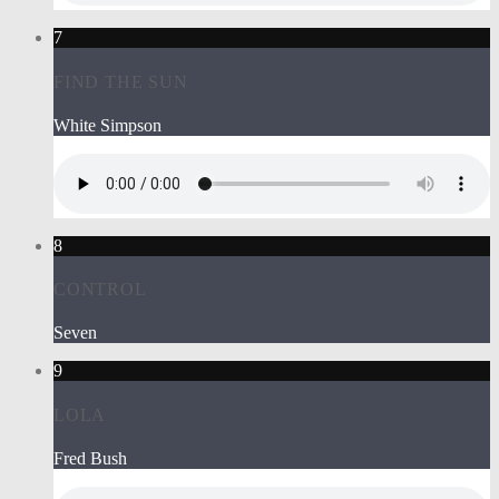
7
FIND THE SUN
White Simpson
8
CONTROL
Seven
9
LOLA
Fred Bush