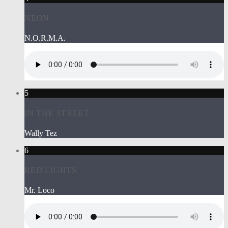
NEON
N.O.R.M.A.
5
IN THE STREET
Wally Tez
6
RED LIGHTS
Mr. Loco