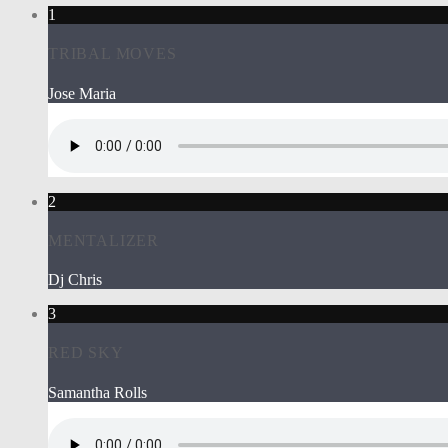
1
TRIBAL MOVES
Jose Maria
2
MENTALIZER
Dj Chris
3
RED SKY
Samantha Rolls