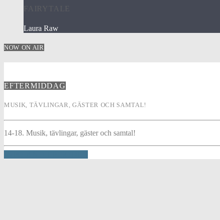
FAIRYTALE
Laura Raw
NOW ON AIR
EFTERMIDDAG
MUSIK, TÄVLINGAR, GÄSTER OCH SAMTAL!
14-18. Musik, tävlingar, gäster och samtal!
INFO AND EPISODES