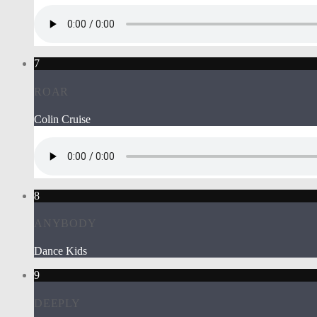
7
ROAR
Colin Cruise
8
ANYBODY
Dance Kids
9
DEEPLY