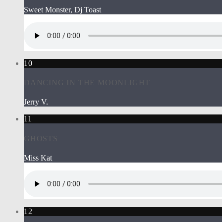
Sweet Monster, Dj Toast
10
DANCING IN THE MOONLIGHT
Jerry V.
11
GHOSTS
Miss Kat
12