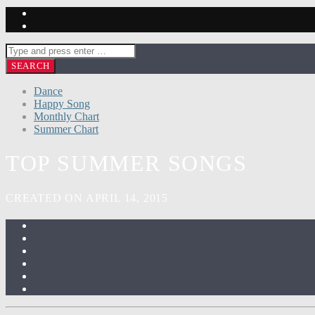
Dance
Happy Song
Monthly Chart
Summer Chart
TOP SUMMER SONGS
CREATED ON APRIL 14, 2015