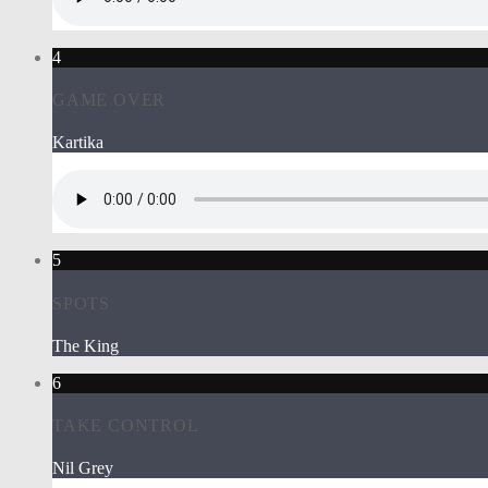
4
GAME OVER
Kartika
5
SPOTS
The King
6
TAKE CONTROL
Nil Grey