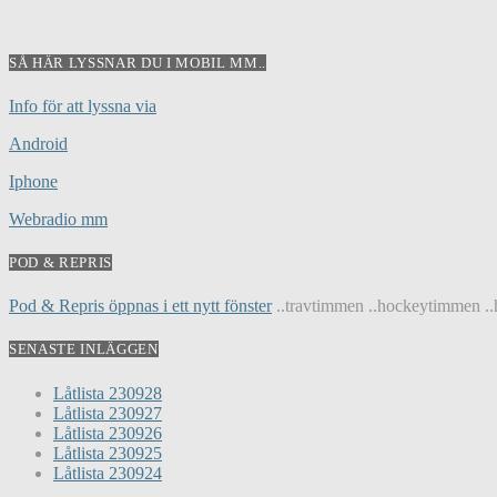
SÅ HÄR LYSSNAR DU I MOBIL MM..
Info för att lyssna via
Android
Iphone
Webradio mm
POD & REPRIS
Pod & Repris öppnas i ett nytt fönster
..travtimmen ..hockeytimmen ..h
SENASTE INLÄGGEN
Låtlista 230928
Låtlista 230927
Låtlista 230926
Låtlista 230925
Låtlista 230924