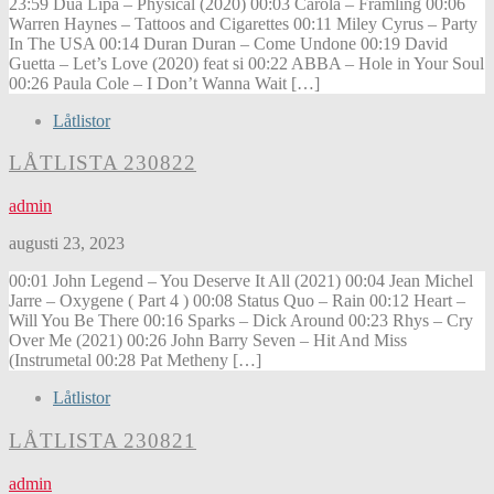
23:59 Dua Lipa – Physical (2020) 00:03 Carola – Främling 00:06
Warren Haynes – Tattoos and Cigarettes 00:11 Miley Cyrus – Party
In The USA 00:14 Duran Duran – Come Undone 00:19 David
Guetta – Let’s Love (2020) feat si 00:22 ABBA – Hole in Your Soul
00:26 Paula Cole – I Don’t Wanna Wait […]
Låtlistor
LÅTLISTA 230822
admin
augusti 23, 2023
00:01 John Legend – You Deserve It All (2021) 00:04 Jean Michel
Jarre – Oxygene ( Part 4 ) 00:08 Status Quo – Rain 00:12 Heart –
Will You Be There 00:16 Sparks – Dick Around 00:23 Rhys – Cry
Over Me (2021) 00:26 John Barry Seven – Hit And Miss
(Instrumetal 00:28 Pat Metheny […]
Låtlistor
LÅTLISTA 230821
admin