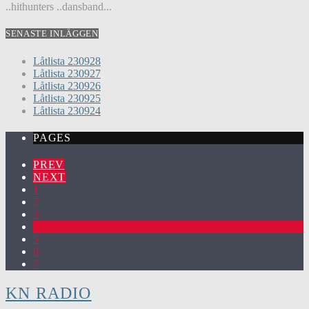
..hithunters ..dansband...
SENASTE INLÄGGEN
Låtlista 230928
Låtlista 230927
Låtlista 230926
Låtlista 230925
Låtlista 230924
PAGES
PREV
NEXT
1
2
3
4
5
6
7
KN RADIO