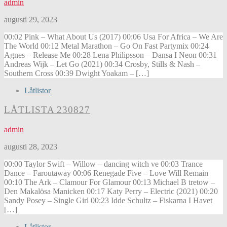
admin
augusti 29, 2023
00:02 Pink – What About Us (2017) 00:06 Usa For Africa – We Are
The World 00:12 Metal Marathon – Go On Fast Partymix 00:24
Agnes – Release Me 00:28 Lena Philipsson – Dansa I Neon 00:31
Andreas Wijk – Let Go (2021) 00:34 Crosby, Stills & Nash –
Southern Cross 00:39 Dwight Yoakam – […]
Låtlistor
LÅTLISTA 230827
admin
augusti 28, 2023
00:00 Taylor Swift – Willow – dancing witch ve 00:03 Trance
Dance – Faroutaway 00:06 Renegade Five – Love Will Remain
00:10 The Ark – Clamour For Glamour 00:13 Michael B tretow –
Den Makalösa Manicken 00:17 Katy Perry – Electric (2021) 00:20
Sandy Posey – Single Girl 00:23 Idde Schultz – Fiskarna I Havet
[…]
Låtlistor