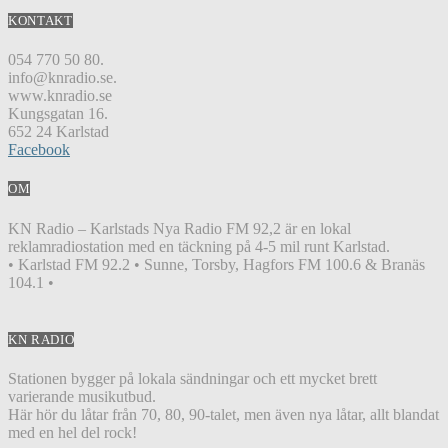
KONTAKT
054 770 50 80.
info@knradio.se.
www.knradio.se
Kungsgatan 16.
652 24 Karlstad
Facebook
OM
KN Radio – Karlstads Nya Radio FM 92,2 är en lokal
reklamradiostation med en täckning på 4-5 mil runt Karlstad.
• Karlstad FM 92.2 • Sunne, Torsby, Hagfors FM 100.6 & Branäs
104.1 •
KN RADIO
Stationen bygger på lokala sändningar och ett mycket brett
varierande musikutbud.
Här hör du låtar från 70, 80, 90-talet, men även nya låtar, allt blandat
med en hel del rock!