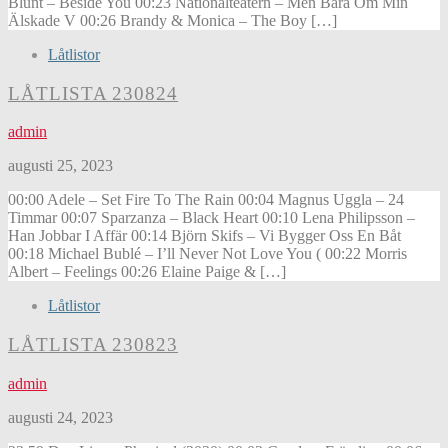
Blunt – Beside You 00:23 Nationalteatern – Men Bara Om Min
Älskade V 00:26 Brandy & Monica – The Boy […]
Låtlistor
LÅTLISTA 230824
admin
augusti 25, 2023
00:00 Adele – Set Fire To The Rain 00:04 Magnus Uggla – 24
Timmar 00:07 Sparzanza – Black Heart 00:10 Lena Philipsson –
Han Jobbar I Affär 00:14 Björn Skifs – Vi Bygger Oss En Båt
00:18 Michael Bublé – I’ll Never Not Love You ( 00:22 Morris
Albert – Feelings 00:26 Elaine Paige & […]
Låtlistor
LÅTLISTA 230823
admin
augusti 24, 2023