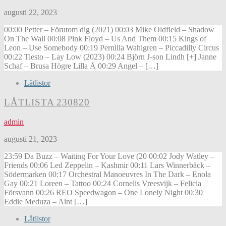
augusti 22, 2023
00:00 Petter – Förutom dig (2021) 00:03 Mike Oldfield – Shadow
On The Wall 00:08 Pink Floyd – Us And Them 00:15 Kings of
Leon – Use Somebody 00:19 Pernilla Wahlgren – Piccadilly Circus
00:22 Tiesto – Lay Low (2023) 00:24 Björn J-son Lindh [+] Janne
Schaf – Brusa Högre Lilla Å 00:29 Angel – […]
Låtlistor
LÅTLISTA 230820
admin
augusti 21, 2023
23:59 Da Buzz – Waiting For Your Love (20 00:02 Jody Watley –
Friends 00:06 Led Zeppelin – Kashmir 00:11 Lars Winnerbäck –
Södermarken 00:17 Orchestral Manoeuvres In The Dark – Enola
Gay 00:21 Loreen – Tattoo 00:24 Cornelis Vreesvijk – Felicia
Försvann 00:26 REO Speedwagon – One Lonely Night 00:30
Eddie Meduza – Aint […]
Låtlistor