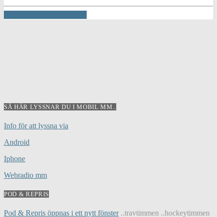
INFO AND EPISODES
SÅ HÄR LYSSNAR DU I MOBIL MM..
Info för att lyssna via
Android
Iphone
Webradio mm
POD & REPRIS
Pod & Repris öppnas i ett nytt fönster
..travtimmen ..hockeytimmen