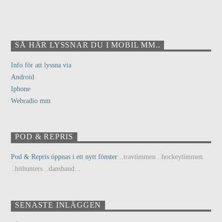
SÅ HÄR LYSSNAR DU I MOBIL MM..
Info för att lyssna via
Android
Iphone
Webradio mm
POD & REPRIS
Pod & Repris öppnas i ett nytt fönster
..travtimmen ..hockeytimmen
..hithunters ..dansband...
SENASTE INLÄGGEN