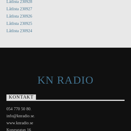
Låtlista 230928
Låtlista 230927
Låtlista 230926
Låtlista 230925
Låtlista 230924
KN RADIO
KONTAKT
054 770 50 80.
info@knradio.se.
www.knradio.se
Kungsgatan 16.