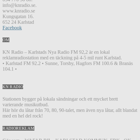
info@knradio.se.
www.knradio.se
Kungsgatan 16.
652 24 Karlstad
Facebook
OM
KN Radio – Karlstads Nya Radio FM 92,2 är en lokal
reklamradiostation med en täckning på 4-5 mil runt Karlstad.
• Karlstad FM 92.2 • Sunne, Torsby, Hagfors FM 100.6 & Branäs
104.1 •
KN RADIO
Stationen bygger på lokala sändningar och ett mycket brett
varierande musikutbud.
Här hör du låtar från 70, 80, 90-talet, men även nya låtar, allt blandat
med en hel del rock!
RADIOREKLAM