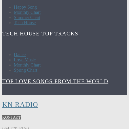
Happy Song
Monthly Chart
Summer Chart
Tech House
TECH HOUSE TOP TRACKS
Dance
Love Music
Monthly Chart
Spring Chart
TOP LOVE SONGS FROM THE WORLD
KN RADIO
KONTAKT
054 770 50 80.