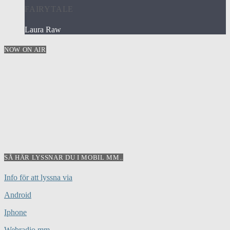
FAIRYTALE
Laura Raw
NOW ON AIR
SÅ HÄR LYSSNAR DU I MOBIL MM..
Info för att lyssna via
Android
Iphone
Webradio mm