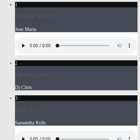
1
TRIBAL MOVES
Jose Maria
2
MENTALIZER
Dj Chris
3
RED SKY
Samantha Rolls