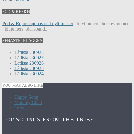
POD & REPRIS
Pod & Repris öppnas i ett nytt fönster
..travtimmen ..hockeytimmen
..hithunters ..dansband...
SENASTE INLÄGGEN
Låtlista 230928
Låtlista 230927
Låtlista 230926
Låtlista 230925
Låtlista 230924
YOU MAY ALSO LIKE
Happy Song
Monthly Chart
Tribal
TOP SOUNDS FROM THE TRIBE