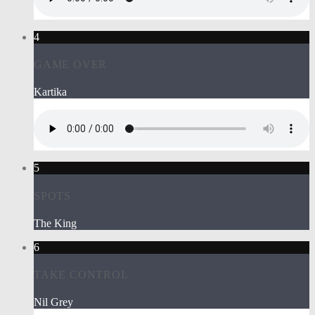
4
GAME OVER
Kartika
5
SPOTS
The King
6
TAKE CONTROL
Nil Grey