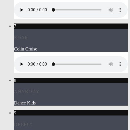
7
ROAR
Colin Cruise
8
ANYBODY
Dance Kids
9
DEEPLY