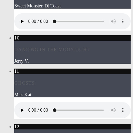
Sweet Monster, Dj Toast
10
DANCING IN THE MOONLIGHT
Jerry V.
11
GHOSTS
Miss Kat
12