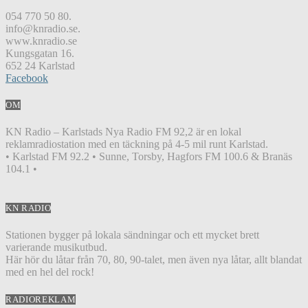
054 770 50 80.
info@knradio.se.
www.knradio.se
Kungsgatan 16.
652 24 Karlstad
Facebook
OM
KN Radio – Karlstads Nya Radio FM 92,2 är en lokal
reklamradiostation med en täckning på 4-5 mil runt Karlstad.
• Karlstad FM 92.2 • Sunne, Torsby, Hagfors FM 100.6 & Branäs
104.1 •
KN RADIO
Stationen bygger på lokala sändningar och ett mycket brett
varierande musikutbud.
Här hör du låtar från 70, 80, 90-talet, men även nya låtar, allt blandat
med en hel del rock!
RADIOREKLAM