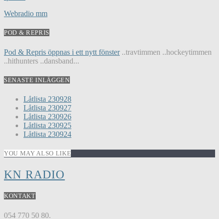
Webradio mm
POD & REPRIS
Pod & Repris öppnas i ett nytt fönster
..travtimmen ..hockeytimmen
..hithunters ..dansband...
SENASTE INLÄGGEN
Låtlista 230928
Låtlista 230927
Låtlista 230926
Låtlista 230925
Låtlista 230924
YOU MAY ALSO LIKE
KN RADIO
KONTAKT
054 770 50 80.