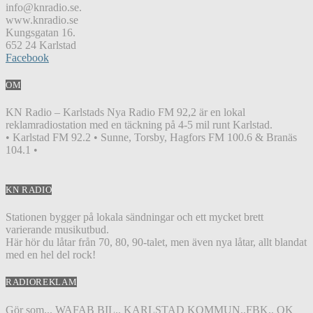
info@knradio.se.
www.knradio.se
Kungsgatan 16.
652 24 Karlstad
Facebook
OM
KN Radio – Karlstads Nya Radio FM 92,2 är en lokal
reklamradiostation med en täckning på 4-5 mil runt Karlstad.
• Karlstad FM 92.2 • Sunne, Torsby, Hagfors FM 100.6 & Branäs
104.1 •
KN RADIO
Stationen bygger på lokala sändningar och ett mycket brett
varierande musikutbud.
Här hör du låtar från 70, 80, 90-talet, men även nya låtar, allt blandat
med en hel del rock!
RADIOREKLAM
Gör som... WAFAB BIL.. KARLSTAD KOMMUN..FBK.. OK