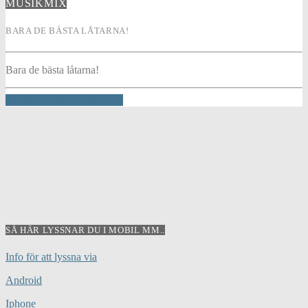
MUSIKMIX
BARA DE BÄSTA LÅTARNA!
Bara de bästa låtarna!
INFO AND EPISODES
SÅ HÄR LYSSNAR DU I MOBIL MM..
Info för att lyssna via
Android
Iphone