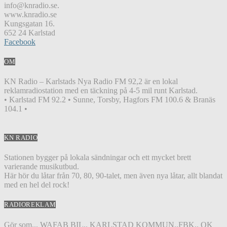
info@knradio.se.
www.knradio.se
Kungsgatan 16.
652 24 Karlstad
Facebook
OM
KN Radio – Karlstads Nya Radio FM 92,2 är en lokal
reklamradiostation med en täckning på 4-5 mil runt Karlstad.
• Karlstad FM 92.2 • Sunne, Torsby, Hagfors FM 100.6 & Branäs
104.1 •
KN RADIO
Stationen bygger på lokala sändningar och ett mycket brett
varierande musikutbud.
Här hör du låtar från 70, 80, 90-talet, men även nya låtar, allt blandat
med en hel del rock!
RADIOREKLAM
Gör som... WAFAB BIL.. KARLSTAD KOMMUN..FBK.. OK