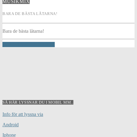
MUSIKMIX
BARA DE BÄSTA LÅTARNA!
Bara de bästa låtarna!
INFO AND EPISODES
SÅ HÄR LYSSNAR DU I MOBIL MM..
Info för att lyssna via
Android
Iphone