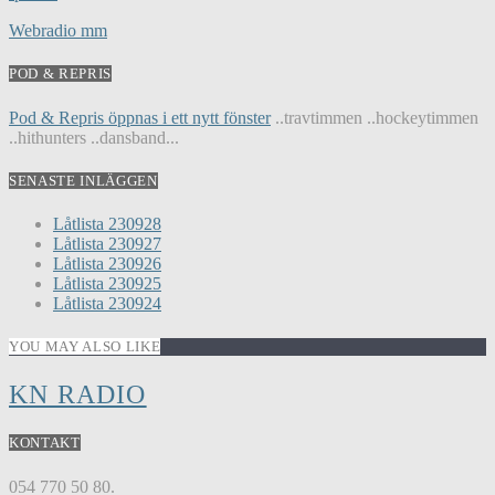
Webradio mm
POD & REPRIS
Pod & Repris öppnas i ett nytt fönster
..travtimmen ..hockeytimmen
..hithunters ..dansband...
SENASTE INLÄGGEN
Låtlista 230928
Låtlista 230927
Låtlista 230926
Låtlista 230925
Låtlista 230924
YOU MAY ALSO LIKE
KN RADIO
KONTAKT
054 770 50 80.