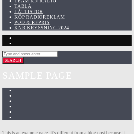
TEAM KN RADIO
TABLÅ
LÅTLISTOR
KÖP RADIOREKLAM
POD & REPRIS
KNR KRYSSNING 2024
SAMPLE PAGE
This is an example page. It’s different from a blog post because it