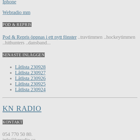
Iphone
Webradio mm
POD & REPRIS
Pod & Repris öppnas i ett nytt fönster
..travtimmen ..hockeytimmen
..hithunters ..dansband...
SENASTE INLÄGGEN
Låtlista 230928
Låtlista 230927
Låtlista 230926
Låtlista 230925
Låtlista 230924
KN RADIO
KONTAKT
054 770 50 80.
info@knradio.se.