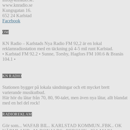
www.knradio.se
Kungsgatan 16.
652 24 Karlstad
Facebook
OM
KN Radio – Karlstads Nya Radio FM 92,2 är en lokal
reklamradiostation med en täckning på 4-5 mil runt Karlstad.
• Karlstad FM 92.2 • Sunne, Torsby, Hagfors FM 100.6 & Branäs
104.1 •
KN RADIO
Stationen bygger på lokala sändningar och ett mycket brett
varierande musikutbud.
Här hör du låtar från 70, 80, 90-talet, men även nya låtar, allt blandat
med en hel del rock!
RADIOREKLAM
Gör som... WAFAB BIL.. KARLSTAD KOMMUN..FBK.. OK