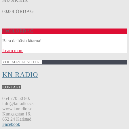
MUSIKMIX
00:00
LÖRDAG
00:00
LÖRDAG
Bara de bästa låtarna!
Learn more
YOU MAY ALSO LIKE
KN RADIO
KONTAKT
054 770 50 80.
info@knradio.se.
www.knradio.se
Kungsgatan 16.
652 24 Karlstad
Facebook