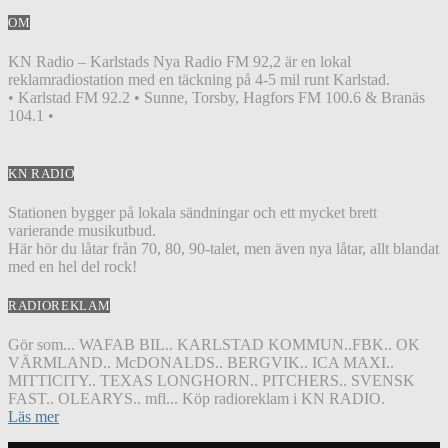
OM
KN Radio – Karlstads Nya Radio FM 92,2 är en lokal
reklamradiostation med en täckning på 4-5 mil runt Karlstad.
• Karlstad FM 92.2 • Sunne, Torsby, Hagfors FM 100.6 & Branäs
104.1 •
KN RADIO
Stationen bygger på lokala sändningar och ett mycket brett
varierande musikutbud.
Här hör du låtar från 70, 80, 90-talet, men även nya låtar, allt blandat
med en hel del rock!
RADIOREKLAM
Gör som... WAFAB BIL.. KARLSTAD KOMMUN..FBK.. OK
VÄRMLAND.. McDONALDS.. BERGVIK.. ICA MAXI..
MITTICITY.. TEXAS LONGHORN.. PITCHERS.. SVENSK
FAST.. OLEARYS.. mfl... Köp radioreklam i KN RADIO.
Läs mer