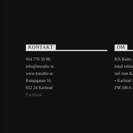
KONTAKT
OM
054 770 50 80.
KN Radio –
info@knradio.se.
lokal rekl
www.knradio.se
mil runt Ka
Kungsgatan 16.
• Karlstad
652 24 Karlstad
FM 100.6 
Facebook