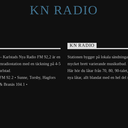
KN RADIO
KN RADIO
 Karlstads Nya Radio FM 92,2 är en
Stationen bygger på lokala sändninga
amradiostation med en täckning på 4-5
mycket brett varierande musikutbud.
rlstad.
Här hör du låtar från 70, 80, 90-tale
 FM 92.2 • Sunne, Torsby, Hagfors
nya låtar, allt blandat med en hel del
& Branäs 104.1 •