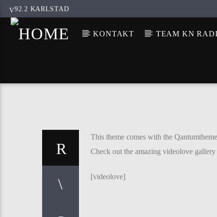
92.2 KARLSTAD
KONTAKT
TEAM KN RAD
This theme comes with the Qantumthemes Vi
Check out the amazing videolove gallery h
[videolove]