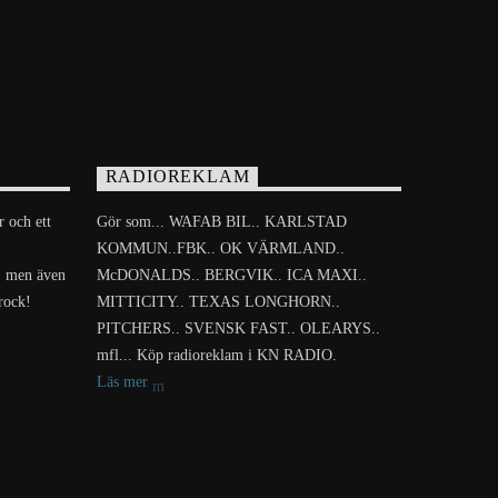
RADIOREKLAM
r och ett
Gör som... WAFAB BIL.. KARLSTAD
KOMMUN..FBK.. OK VÄRMLAND..
t, men även
McDONALDS.. BERGVIK.. ICA MAXI..
 rock!
MITTICITY.. TEXAS LONGHORN..
PITCHERS.. SVENSK FAST.. OLEARYS..
mfl... Köp radioreklam i KN RADIO.
Läs mer