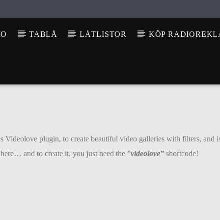
IO
TABLÅ
LÅTLISTOR
KÖP RADIOREK
deolove plugin, to create beautiful video galleries with filters, and i
ere… and to create it, you just need the ”
videolove”
shortcode!