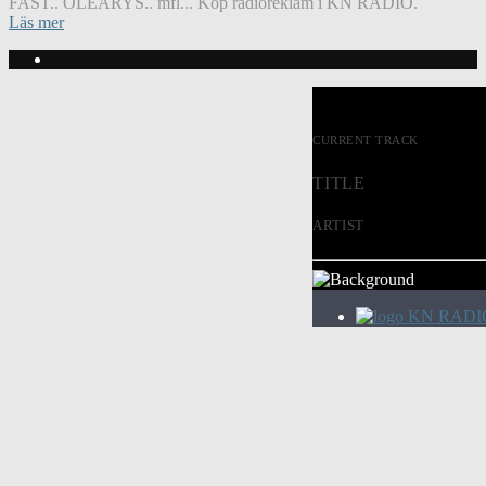
FAST.. OLEARYS.. mfl... Köp radioreklam i KN RADIO.
Läs mer
CURRENT TRACK
TITLE
ARTIST
KN RADI