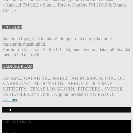
• Karlstad FM 92.2 • Sunne, Torsby, Hagfors FM 100.6 & Branäs
104.1 •
KN RADIO
Stationen bygger på lokala sändningar och ett mycket brett
varierande musikutbud.
Här hör du låtar från 70, 80, 90-talet, men även nya låtar, allt blandat
med en hel del rock!
RADIOREKLAM
Gör som... WAFAB BIL.. KARLSTAD KOMMUN..FBK.. OK
VÄRMLAND.. McDONALDS.. BERGVIK.. ICA MAXI..
MITTICITY.. TEXAS LONGHORN.. PITCHERS.. SVENSK
FAST.. OLEARYS.. mfl... Köp radioreklam i KN RADIO.
Läs mer
CURRENT TRACK