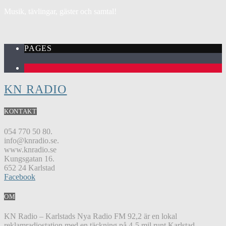
Musik, tävlingar, gäster och samtal!
PAGES
1
KN RADIO
KONTAKT
054 770 50 80.
info@knradio.se.
www.knradio.se
Kungsgatan 16.
652 24 Karlstad
Facebook
OM
KN Radio – Karlstads Nya Radio FM 92,2 är en lokal
reklamradiostation med en täckning på 4-5 mil runt Karlstad.