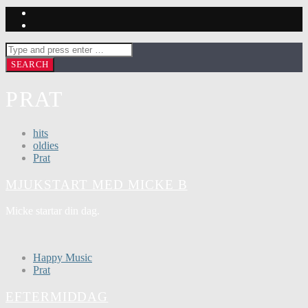
PRAT
hits
oldies
Prat
MJUKSTART MED MICKE B
Micke startar din dag.
Happy Music
Prat
EFTERMIDDAG