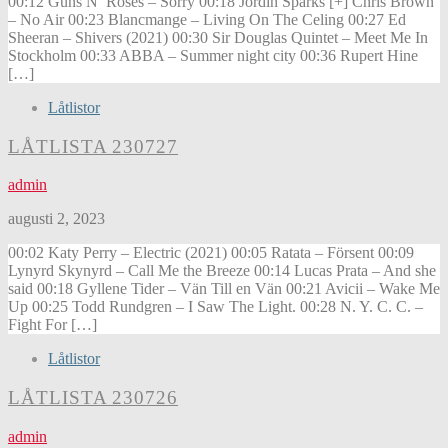
00:12 Guns N’ Roses – Sorry 00:18 Jordin Sparks [+] Chris Brown
– No Air 00:23 Blancmange – Living On The Celing 00:27 Ed
Sheeran – Shivers (2021) 00:30 Sir Douglas Quintet – Meet Me In
Stockholm 00:33 ABBA – Summer night city 00:36 Rupert Hine
[…]
Låtlistor
LÅTLISTA 230727
admin
augusti 2, 2023
00:02 Katy Perry – Electric (2021) 00:05 Ratata – Försent 00:09
Lynyrd Skynyrd – Call Me the Breeze 00:14 Lucas Prata – And she
said 00:18 Gyllene Tider – Vän Till en Vän 00:21 Avicii – Wake Me
Up 00:25 Todd Rundgren – I Saw The Light. 00:28 N. Y. C. C. –
Fight For […]
Låtlistor
LÅTLISTA 230726
admin