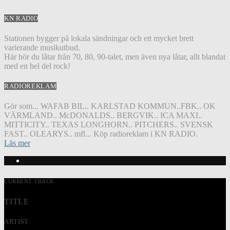
KN RADIO
Stationen bygger på lokala sändningar och ett mycket brett
varierande musikutbud.
Här hör du låtar från 70, 80, 90-talet, men även nya låtar, allt blandat
med en hel del rock!
RADIOREKLAM
Gör som... WAFAB BIL.. KARLSTAD KOMMUN..FBK.. OK
VÄRMLAND.. McDONALDS.. BERGVIK.. ICA MAXI..
MITTICITY.. TEXAS LONGHORN.. PITCHERS.. SVENSK
FAST.. OLEARYS.. mfl... Köp radioreklam i KN RADIO.
Läs mer
CURRENT TRACK
TITLE
ARTIST