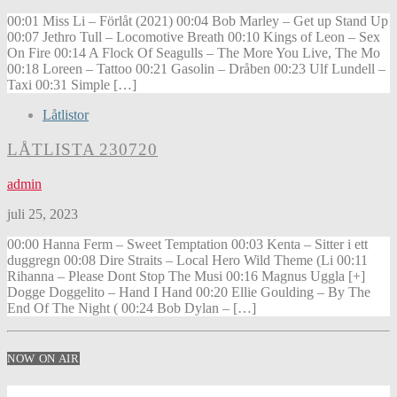
00:01 Miss Li – Förlåt (2021) 00:04 Bob Marley – Get up Stand Up
00:07 Jethro Tull – Locomotive Breath 00:10 Kings of Leon – Sex
On Fire 00:14 A Flock Of Seagulls – The More You Live, The Mo
00:18 Loreen – Tattoo 00:21 Gasolin – Dråben 00:23 Ulf Lundell –
Taxi 00:31 Simple […]
Låtlistor
LÅTLISTA 230720
admin
juli 25, 2023
00:00 Hanna Ferm – Sweet Temptation 00:03 Kenta – Sitter i ett
duggregn 00:08 Dire Straits – Local Hero Wild Theme (Li 00:11
Rihanna – Please Dont Stop The Musi 00:16 Magnus Uggla [+]
Dogge Doggelito – Hand I Hand 00:20 Ellie Goulding – By The
End Of The Night ( 00:24 Bob Dylan – […]
NOW ON AIR