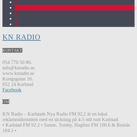
6
7
8
9
10
KN RADIO
KONTAKT
054 770 50 80.
info@knradio.se.
www.knradio.se
Kungsgatan 16.
652 24 Karlstad
Facebook
OM
KN Radio – Karlstads Nya Radio FM 92,2 är en lokal
reklamradiostation med en täckning på 4-5 mil runt Karlstad.
• Karlstad FM 92.2 • Sunne, Torsby, Hagfors FM 100.6 & Branäs
104.1 •