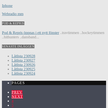
Iphone
Webradio mm
POD & REPRIS
Pod & Repris öppnas i ett nytt fönster
..travtimmen ..hockeytimmen
..hithunters ..dansband...
SENASTE INLÄGGEN
Låtlista 230928
Låtlista 230927
Låtlista 230926
Låtlista 230925
Låtlista 230924
PAGES
PREV
NEXT
4
5