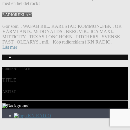
med en hel del rock!
RADIOREKLAM
Gör som... WAFAB BIL.. KARLSTAD KOMMUN..FBK.. OK
VÄRMLAND.. McDONALDS.. BERGVIK.. ICA MAXI..
MITTICITY.. TEXAS LONGHORN.. PITCHERS.. SVENSK
FAST.. OLEARYS.. mfl... Köp radioreklam i KN RADIO.
Läs mer
CURRENT TRACK
TITLE
ARTIST
KN RADIO