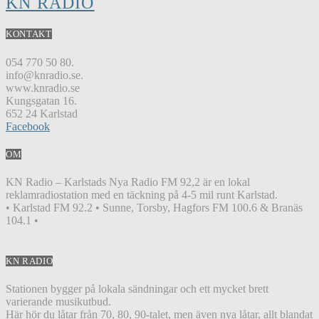
KN RADIO
KONTAKT
054 770 50 80.
info@knradio.se.
www.knradio.se
Kungsgatan 16.
652 24 Karlstad
Facebook
OM
KN Radio – Karlstads Nya Radio FM 92,2 är en lokal
reklamradiostation med en täckning på 4-5 mil runt Karlstad.
• Karlstad FM 92.2 • Sunne, Torsby, Hagfors FM 100.6 & Branäs
104.1 •
KN RADIO
Stationen bygger på lokala sändningar och ett mycket brett
varierande musikutbud.
Här hör du låtar från 70, 80, 90-talet, men även nya låtar, allt blandat