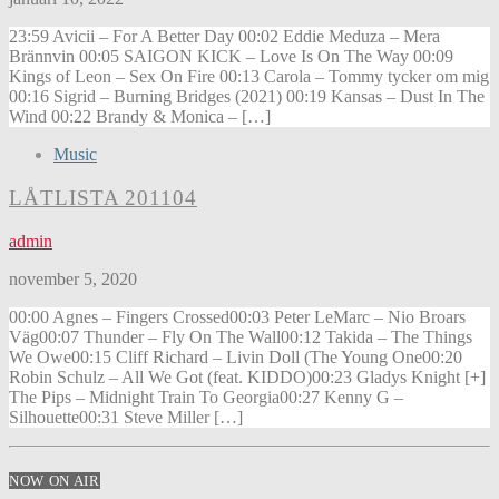
23:59 Avicii – For A Better Day 00:02 Eddie Meduza – Mera
Brännvin 00:05 SAIGON KICK – Love Is On The Way 00:09
Kings of Leon – Sex On Fire 00:13 Carola – Tommy tycker om mig
00:16 Sigrid – Burning Bridges (2021) 00:19 Kansas – Dust In The
Wind 00:22 Brandy & Monica – […]
Music
LÅTLISTA 201104
admin
november 5, 2020
00:00 Agnes – Fingers Crossed00:03 Peter LeMarc – Nio Broars
Väg00:07 Thunder – Fly On The Wall00:12 Takida – The Things
We Owe00:15 Cliff Richard – Livin Doll (The Young One00:20
Robin Schulz – All We Got (feat. KIDDO)00:23 Gladys Knight [+]
The Pips – Midnight Train To Georgia00:27 Kenny G –
Silhouette00:31 Steve Miller […]
NOW ON AIR