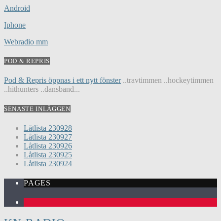
Android
Iphone
Webradio mm
POD & REPRIS
Pod & Repris öppnas i ett nytt fönster
..travtimmen ..hockeytimmen
..hithunters ..dansband...
SENASTE INLÄGGEN
Låtlista 230928
Låtlista 230927
Låtlista 230926
Låtlista 230925
Låtlista 230924
PAGES
1