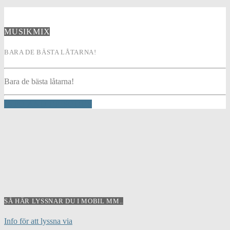
MUSIKMIX
BARA DE BÄSTA LÅTARNA!
Bara de bästa låtarna!
INFO AND EPISODES
SÅ HÄR LYSSNAR DU I MOBIL MM..
Info för att lyssna via