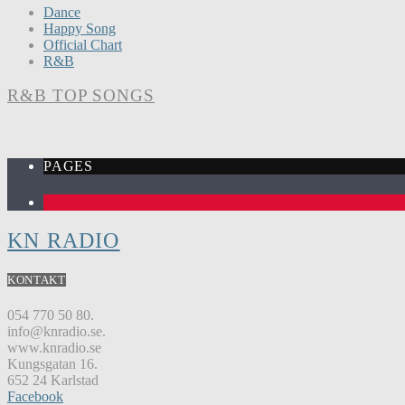
Dance
Happy Song
Official Chart
R&B
R&B TOP SONGS
PAGES
1
KN RADIO
KONTAKT
054 770 50 80.
info@knradio.se.
www.knradio.se
Kungsgatan 16.
652 24 Karlstad
Facebook