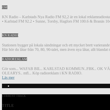
OM
KN Radio – Karlstads Nya Radio FM 92,2 är en lokal reklamradiostat
• Karlstad FM 92.2 • Sunne, Torsby, Hagfors FM 100.6 & Branäs 104
KN RADIO
Stationen bygger på lokala sändningar och ett mycket brett varierand
Här hör du låtar från 70, 80, 90-talet, men även nya låtar, allt blandat
RADIOREKLAM
Gör som... WAFAB BIL.. KARLSTAD KOMMUN..FBK.. OK V
OLEARYS.. mfl... Köp radioreklam i KN RADIO.
Läs mer
CURRENT TRACK
TITLE