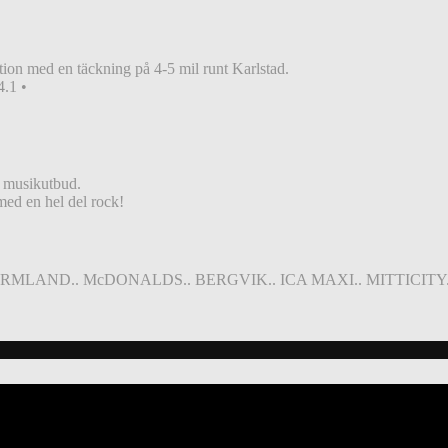
ion med en täckning på 4-5 mil runt Karlstad.
.1 •
e musikutbud.
 med en hel del rock!
ÄRMLAND.. McDONALDS.. BERGVIK.. ICA MAXI.. MITTICITY