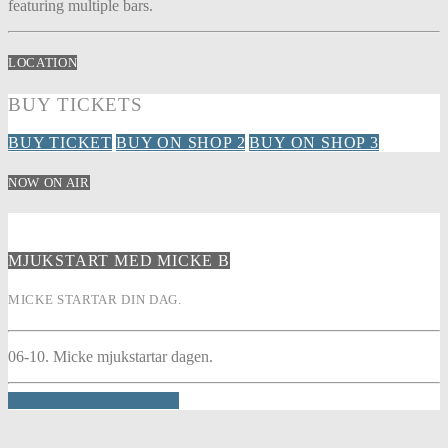
featuring multiple bars.
LOCATION
BUY TICKETS
BUY TICKET
BUY ON SHOP 2
BUY ON SHOP 3
NOW ON AIR
MJUKSTART MED MICKE B
MICKE STARTAR DIN DAG.
06-10. Micke mjukstartar dagen.
INFO AND EPISODES