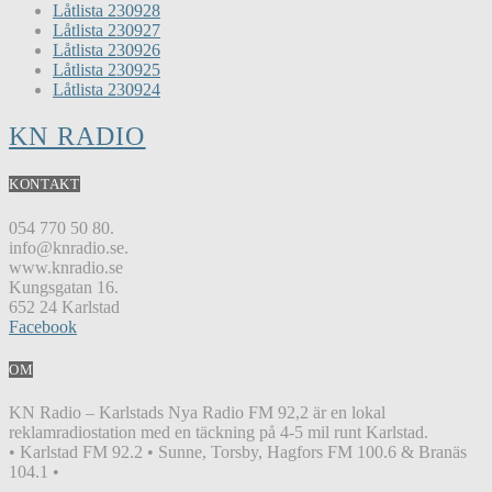
Låtlista 230928
Låtlista 230927
Låtlista 230926
Låtlista 230925
Låtlista 230924
KN RADIO
KONTAKT
054 770 50 80.
info@knradio.se.
www.knradio.se
Kungsgatan 16.
652 24 Karlstad
Facebook
OM
KN Radio – Karlstads Nya Radio FM 92,2 är en lokal
reklamradiostation med en täckning på 4-5 mil runt Karlstad.
• Karlstad FM 92.2 • Sunne, Torsby, Hagfors FM 100.6 & Branäs
104.1 •