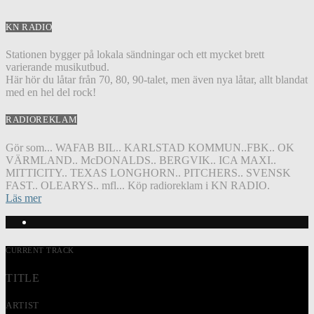
KN RADIO
Stationen bygger på lokala sändningar och ett mycket brett
varierande musikutbud.
Här hör du låtar från 70, 80, 90-talet, men även nya låtar, allt blandat
med en hel del rock!
RADIOREKLAM
Gör som... WAFAB BIL.. KARLSTAD KOMMUN..FBK.. OK
VÄRMLAND.. McDONALDS.. BERGVIK.. ICA MAXI..
MITTICITY.. TEXAS LONGHORN.. PITCHERS.. SVENSK
FAST.. OLEARYS.. mfl... Köp radioreklam i KN RADIO.
Läs mer
CURRENT TRACK
TITLE
ARTIST