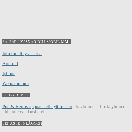
SÅ HÄR LYSSNAR DU I MOBIL MM..
Info för att lyssna via
Android
Iphone
Webradio mm
POD & REPRIS
Pod & Repris öppnas i ett nytt fönster
..travtimmen ..hockeytimmen
..hithunters ..dansband...
SENASTE INLÄGGEN