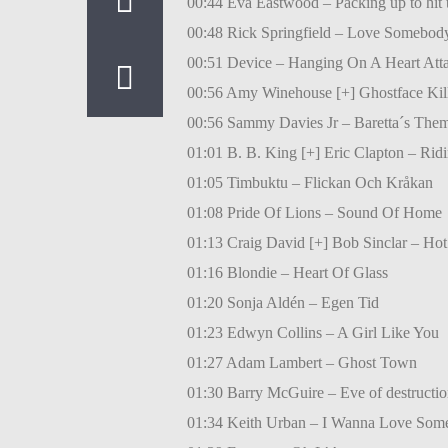
00:44 Eva Eastwood – Packing up to hit 
00:48 Rick Springfield – Love Somebod
00:51 Device – Hanging On A Heart Att
00:56 Amy Winehouse [+] Ghostface Ki
00:56 Sammy Davies Jr – Baretta´s The
01:01 B. B. King [+] Eric Clapton – Rid
01:05 Timbuktu – Flickan Och Kråkan
01:08 Pride Of Lions – Sound Of Home
01:13 Craig David [+] Bob Sinclar – Hot
01:16 Blondie – Heart Of Glass
01:20 Sonja Aldén – Egen Tid
01:23 Edwyn Collins – A Girl Like You
01:27 Adam Lambert – Ghost Town
01:30 Barry McGuire – Eve of destructio
01:34 Keith Urban – I Wanna Love Som