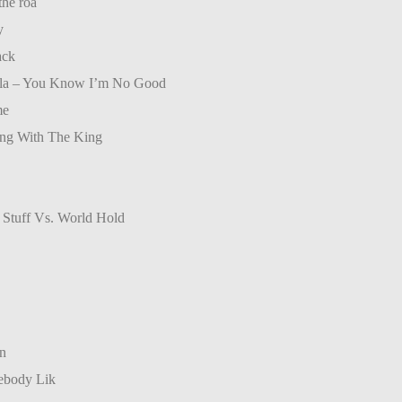
the roa
y
ack
lla – You Know I’m No Good
me
ing With The King
 Stuff Vs. World Hold
n
ebody Lik