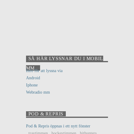
SÅ HÄR LYSSNAR DU I MOBIL
MM..
Info för att lyssna via
Android
Iphone
Webradio mm
POD & REPRIS
Pod & Repris öppnas i ett nytt fönster
..travtimmen ..hockeytimmen ..hithunters