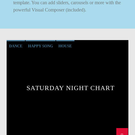
template. You can add sliders, carousels or more with the
powerful Visual Composer (included).
DANCE
HAPPY SONG
HOUSE
SUMMER CHART
TECH HOUSE
SATURDAY NIGHT CHART