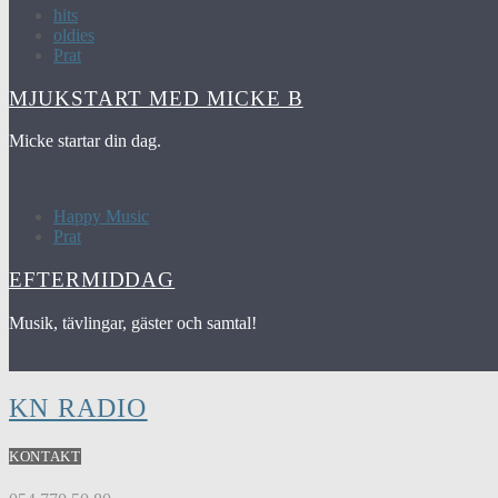
hits
oldies
Prat
MJUKSTART MED MICKE B
Micke startar din dag.
Happy Music
Prat
EFTERMIDDAG
Musik, tävlingar, gäster och samtal!
KN RADIO
KONTAKT