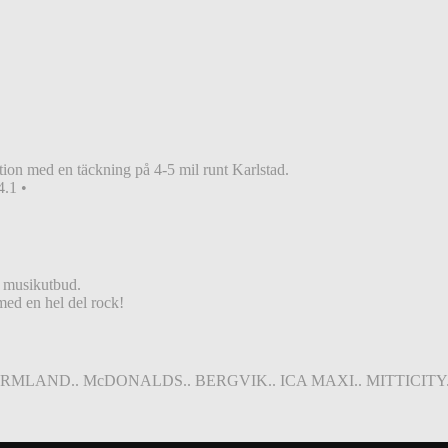
ion med en täckning på 4-5 mil runt Karlstad.
.1 •
e musikutbud.
 med en hel del rock!
ÄRMLAND.. McDONALDS.. BERGVIK.. ICA MAXI.. MITTICITY