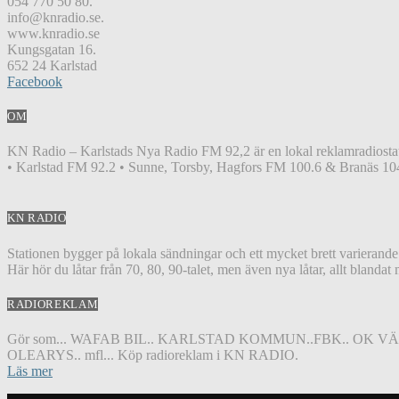
054 770 50 80.
info@knradio.se.
www.knradio.se
Kungsgatan 16.
652 24 Karlstad
Facebook
OM
KN Radio – Karlstads Nya Radio FM 92,2 är en lokal reklamradiostat
• Karlstad FM 92.2 • Sunne, Torsby, Hagfors FM 100.6 & Branäs 104
KN RADIO
Stationen bygger på lokala sändningar och ett mycket brett varierand
Här hör du låtar från 70, 80, 90-talet, men även nya låtar, allt blandat
RADIOREKLAM
Gör som... WAFAB BIL.. KARLSTAD KOMMUN..FBK.. OK V
OLEARYS.. mfl... Köp radioreklam i KN RADIO.
Läs mer