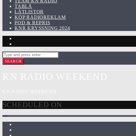
TEAM KN RADIO
TABLÅ
LÅTLISTOR
KÖP RADIOREKLAM
POD & REPRIS
KNR KRYSSNING 2024
KN RADIO WEEKEND
KN RADIO WEEKEND
SCHEDULED ON