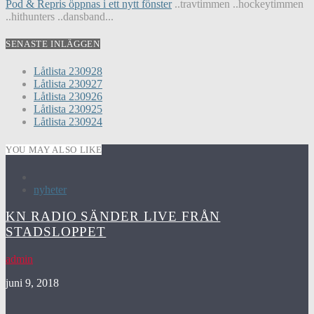
Pod & Repris öppnas i ett nytt fönster
..travtimmen ..hockeytimmen
..hithunters ..dansband...
SENASTE INLÄGGEN
Låtlista 230928
Låtlista 230927
Låtlista 230926
Låtlista 230925
Låtlista 230924
YOU MAY ALSO LIKE
nyheter
KN RADIO SÄNDER LIVE FRÅN
STADSLOPPET
admin
juni 9, 2018