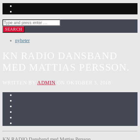
nyheter
KN RADIO DANSBAND
MED MATTIAS PERSSON.
WRITTEN BY
ADMIN
ON OKTOBER 3, 2018
KN RADIO Dansband med Mattias Persson.