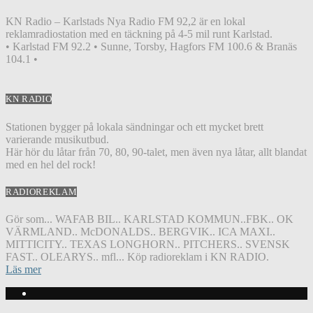
KN Radio – Karlstads Nya Radio FM 92,2 är en lokal
reklamradiostation med en täckning på 4-5 mil runt Karlstad.
• Karlstad FM 92.2 • Sunne, Torsby, Hagfors FM 100.6 & Branäs
104.1 •
KN RADIO
Stationen bygger på lokala sändningar och ett mycket brett
varierande musikutbud.
Här hör du låtar från 70, 80, 90-talet, men även nya låtar, allt blandat
med en hel del rock!
RADIOREKLAM
Gör som... WAFAB BIL.. KARLSTAD KOMMUN..FBK.. OK
VÄRMLAND.. McDONALDS.. BERGVIK.. ICA MAXI..
MITTICITY.. TEXAS LONGHORN.. PITCHERS.. SVENSK
FAST.. OLEARYS.. mfl... Köp radioreklam i KN RADIO.
Läs mer