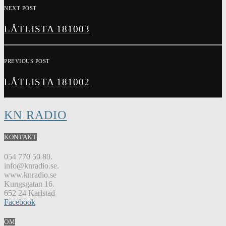
NEXT POST
LÅTLISTA 181003
PREVIOUS POST
LÅTLISTA 181002
KN RADIO
KONTAKT
054 770 50 80.
info@knradio.se.
www.knradio.se
Kungsgatan 16.
652 24 Karlstad
Facebook
OM