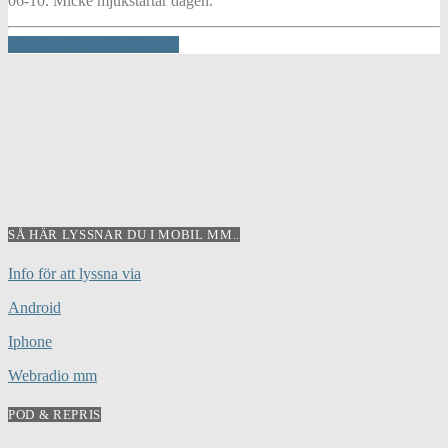
06-10. Micke mjukstartar dagen.
INFO AND EPISODES
SÅ HÄR LYSSNAR DU I MOBIL MM..
Info för att lyssna via
Android
Iphone
Webradio mm
POD & REPRIS