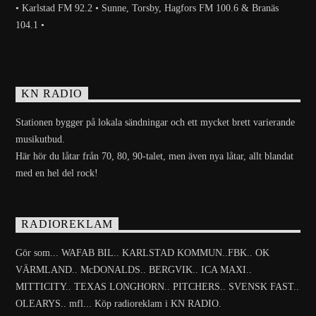
• Karlstad FM 92.2 • Sunne, Torsby, Hagfors FM 100.6 & Branäs
104.1 •
KN RADIO
Stationen bygger på lokala sändningar och ett mycket brett varierande
musikutbud.
Här hör du låtar från 70, 80, 90-talet, men även nya låtar, allt blandat
med en hel del rock!
RADIOREKLAM
Gör som... WAFAB BIL.. KARLSTAD KOMMUN..FBK.. OK
VÄRMLAND.. McDONALDS.. BERGVIK.. ICA MAXI..
MITTICITY.. TEXAS LONGHORN.. PITCHERS.. SVENSK FAST..
OLEARYS.. mfl... Köp radioreklam i KN RADIO.