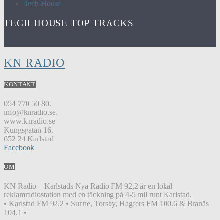
Tech House
TECH HOUSE TOP TRACKS
KN RADIO
KONTAKT
054 770 50 80.
info@knradio.se.
www.knradio.se
Kungsgatan 16.
652 24 Karlstad
Facebook
OM
KN Radio – Karlstads Nya Radio FM 92,2 är en lokal
reklamradiostation med en täckning på 4-5 mil runt Karlstad.
• Karlstad FM 92.2 • Sunne, Torsby, Hagfors FM 100.6 & Branäs
104.1 •