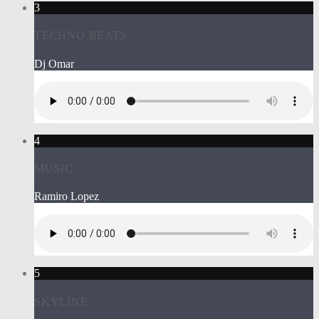
3
TECHNO BEATS
Dj Omar
4
MUSIC
Ramiro Lopez
5
SKYLINE