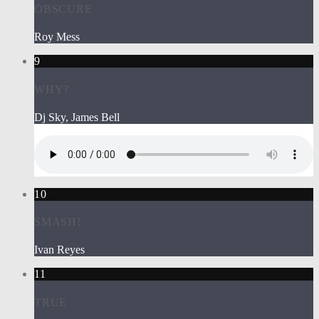
OBSCURE
Roy Mess
9
WHY?
Dj Sky, James Bell
10
SMASH!
Ivan Reyes
11
TRUE