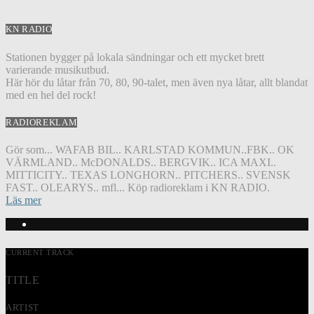
KN RADIO
Stationen bygger på lokala sändningar och ett mycket brett
varierande musikutbud.
Här hör du låtar från 70, 80, 90-talet, men även nya låtar, allt blandat
med en hel del rock!
RADIOREKLAM
Gör som... WAFAB BIL.. KARLSTAD KOMMUN..FBK.. OK
VÄRMLAND.. McDONALDS.. BERGVIK.. ICA MAXI..
MITTICITY.. TEXAS LONGHORN.. PITCHERS.. SVENSK
FAST.. OLEARYS.. mfl... Köp radioreklam i KN RADIO.
Läs mer
CURRENT TRACK
TITLE
ARTIST