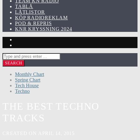
TEAM KN RADIO
TABLÅ
LÅTLISTOR
KÖP RADIOREKLAM
POD & REPRIS
KNR KRYSSNING 2024
Monthly Chart
Spring Chart
Tech House
Techno
THE BEST TECHNO
TRACKS
CREATED ON APRIL 14, 2015