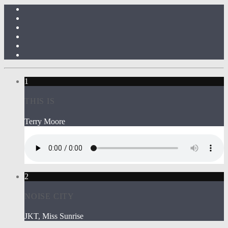
1
THIS IS
Terry Moore
2
NOISE CITY
JKT, Miss Sunrise