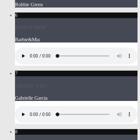
Robbie Green
6
HAPPYNESS
Barbie&Mia
7
THANK YOU
Gabrielle Garcia
8