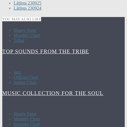
Låtlista 230925
Låtlista 230924
YOU MAY ALSO LIKE
Happy Song
Monthly Chart
Tribal
TOP SOUNDS FROM THE TRIBE
Jazz
Official Chart
Spring Chart
MUSIC COLLECTION FOR THE SOUL
Happy Song
Monthly Chart
Summer Chart