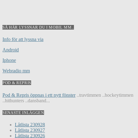
SÅ HÄR LYSSNAR DU I MOBIL MM..
Info för att lyssna via
Android
Iphone
Webradio mm
POD & REPRIS
Pod & Repris öppnas i ett nytt fönster
..travtimmen ..hockeytimmen
..hithunters ..dansband...
SENASTE INLÄGGEN
Låtlista 230928
Låtlista 230927
Låtlista 230926