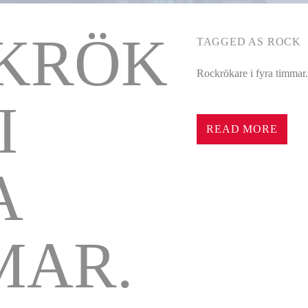
KRÖK
TAGGED AS
ROCK
Rockrökare i fyra timmar.
Rockrökare i fyra timmar.
I
READ MORE
A
MAR.