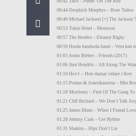
00:42 Taco – Puttin’ On The Ritz
00:44 Dropkick Murphys – Rose Tattoo
00:49 Michael Jackson [+] The Jackson 
00:53 Tokio Hotel – Monsoon
00:57 The Beatles – Eleanor Rigby
00:59 Hoola bandoola band – Vem kan ma
01:03 Justin Bieber – Friends (2017)
01:06 Jimi Hendrix – All Along The Wat
01:10 Hov1 – Hon dansar vidare i livet
01:15 Pontus & Amerikanerna – Min Bro
01:18 Morrissey – First Of The Gang To
01:21 Cliff Richard – We Don’t Talk A
01:25 James Blunt – When I Found Lov
01:28 Johnny Cash – Get Rythm
01:31 Shakira – Hips Don’t Lie