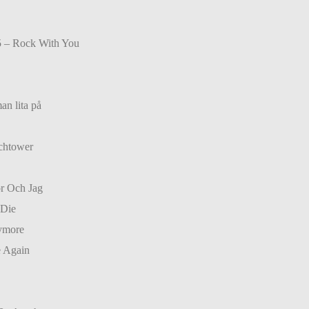
5 – Rock With You
n lita på
chtower
r Och Jag
 Die
nymore
e Again