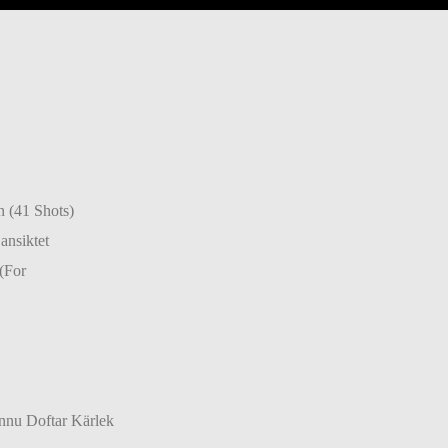
 (41 Shots)
ansiktet
(For
nnu Doftar Kärlek