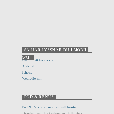
SÅ HÄR LYSSNAR DU I MOBIL
MM..
Info för att lyssna via
Android
Iphone
Webradio mm
POD & REPRIS
Pod & Repris öppnas i ett nytt fönster
..travtimmen ..hockeytimmen ..hithunters