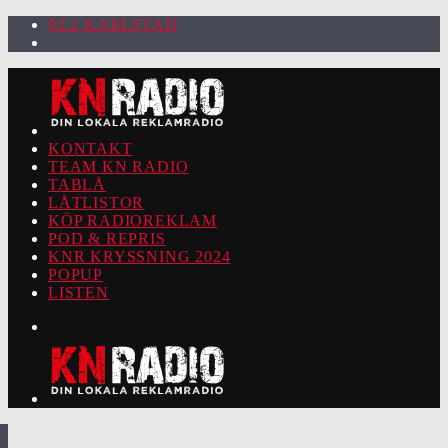
92.2 KARLSTAD
KONTAKT
TEAM KN RADIO
TABLÅ
LÅTLISTOR
KÖP RADIOREKLAM
POD & REPRIS
KNR KRYSSNING 2024
POPUP
LISTEN