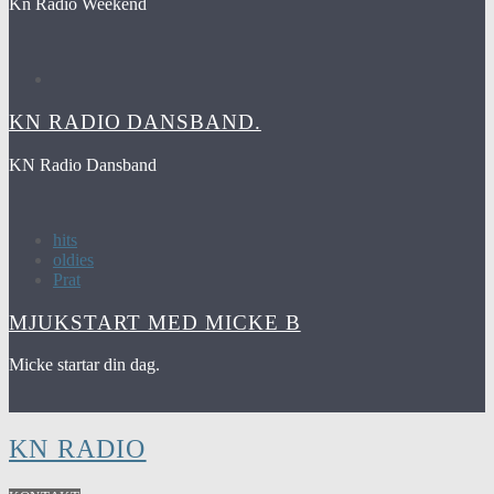
Kn Radio Weekend
KN RADIO DANSBAND.
KN Radio Dansband
hits
oldies
Prat
MJUKSTART MED MICKE B
Micke startar din dag.
KN RADIO