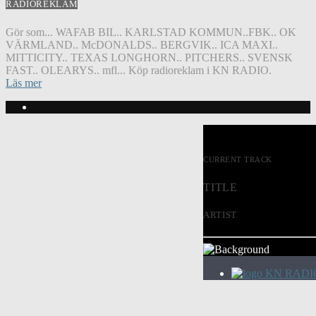
RADIOREKLAM
Gör som... WAFAB BIL.. KARLSTAD KOMMUN..FBK.. OK
VÄRMLAND.. McDONALDS.. BERGVIK.. ICA MAXI..
MITTICITY.. TEXAS LONGHORN.. PITCHERS.. SVENSK
FAST.. OLEARYS.. mfl... Köp radioreklam i KN RADIO.
Läs mer
CURRENT TRACK
TITLE
ARTIST
KN RADI