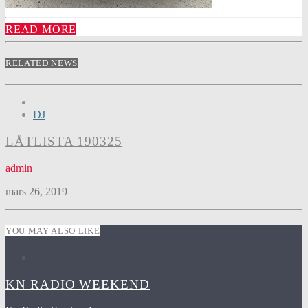
READ MORE
RELATED NEWS
DJ
LÅTLISTA 190325
admin
mars 26, 2019
YOU MAY ALSO LIKE
KN RADIO WEEKEND