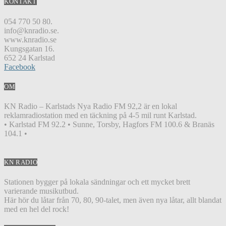
KONTAKT
054 770 50 80.
info@knradio.se.
www.knradio.se
Kungsgatan 16.
652 24 Karlstad
Facebook
OM
KN Radio – Karlstads Nya Radio FM 92,2 är en lokal
reklamradiostation med en täckning på 4-5 mil runt Karlstad.
• Karlstad FM 92.2 • Sunne, Torsby, Hagfors FM 100.6 & Branäs
104.1 •
KN RADIO
Stationen bygger på lokala sändningar och ett mycket brett
varierande musikutbud.
Här hör du låtar från 70, 80, 90-talet, men även nya låtar, allt blandat
med en hel del rock!